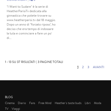
"I Want to Sudare" è la serie di
HeatherParisiTv dedicata alla
ginnastica che potete trovare su
www.heatherparisi.tv dal 18 maggio.
Dopo un anno di "forzato riposo", ho
deciso che era tempo di indossare
la tuta e cominciare a fare un po'
di...
1 - 13 SU 37 RISULTATI | 3 PAGINE TOTALI
1
2
3
AVANTI
BLOG
Cinema
Diario
Fans
Free Mind
Heather's taste buds
Libri
Moda
TV
Viaggi