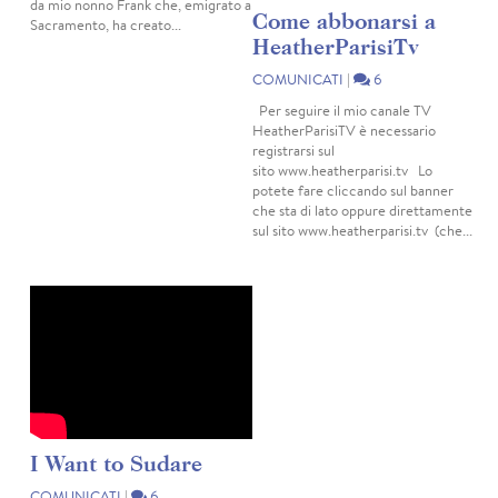
da mio nonno Frank che, emigrato a
Come abbonarsi a
Sacramento, ha creato...
HeatherParisiTv
COMUNICATI
|
6
Per seguire il mio canale TV
HeatherParisiTV è necessario
registrarsi sul
sito www.heatherparisi.tv Lo
potete fare cliccando sul banner
che sta di lato oppure direttamente
sul sito www.heatherparisi.tv (che...
I Want to Sudare
COMUNICATI
|
6