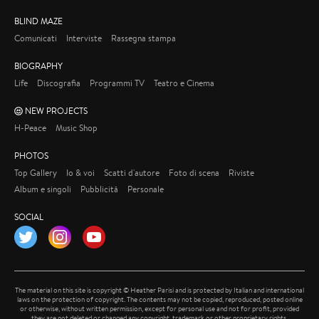
BLIND MAZE
Comunicati
Interviste
Rassegna stampa
BIOGRAPHY
Life
Discografia
Programmi TV
Teatro e Cinema
NEW PROJECTS
H-Peace
Music Shop
PHOTOS
Top Gallery
Io & voi
Scatti d'autore
Foto di scena
Riviste
Album e singoli
Pubblicità
Personale
SOCIAL
Twitter
Instagram
YouTube
The material on this site is copyright © Heather Parisi and is protected by Italian and international
laws on the protection of copyright. The contents may not be copied, reproduced, posted online
or otherwise, without written permission, except for personal use and not for profit, provided
they are not deleted or changed any copyright, trademark or other proprietary rights.