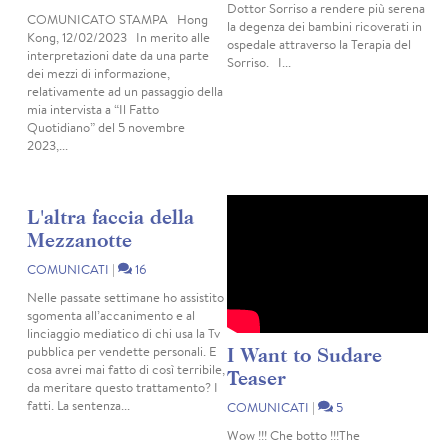
Dottor Sorriso a rendere più serena
COMUNICATO STAMPA Hong
la degenza dei bambini ricoverati in
Kong, 12/02/2023 In merito alle
ospedale attraverso la Terapia del
interpretazioni date da una parte
Sorriso. I...
dei mezzi di informazione,
relativamente ad un passaggio della
mia intervista a “Il Fatto
Quotidiano” del 5 novembre
2023,...
L'altra faccia della
Mezzanotte
COMUNICATI
|
16
Nelle passate settimane ho assistito
sgomenta all’accanimento e al
linciaggio mediatico di chi usa la Tv
I Want to Sudare
pubblica per vendette personali. E
cosa avrei mai fatto di così terribile,
Teaser
da meritare questo trattamento? I
fatti. La sentenza...
COMUNICATI
|
5
Wow !!! Che botto !!!The