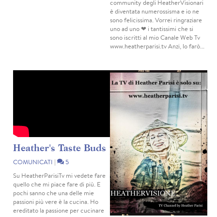
community degli HeatherVisionari
è diventata numerossisma e io ne
sono felicissima. Vorrei ringraziare
uno ad uno ❤ i tantissimi che si
sono iscritti al mio Canale Web Tv
www.heatherparisi.tv Anzi, lo farò...
Heather's Taste Buds
COMUNICATI
|
5
Su HeatherParisiTv mi vedete fare
quello che mi piace fare di più. E
pochi sanno che una delle mie
passioni più vere è la cucina. Ho
ereditato la passione per cucinare