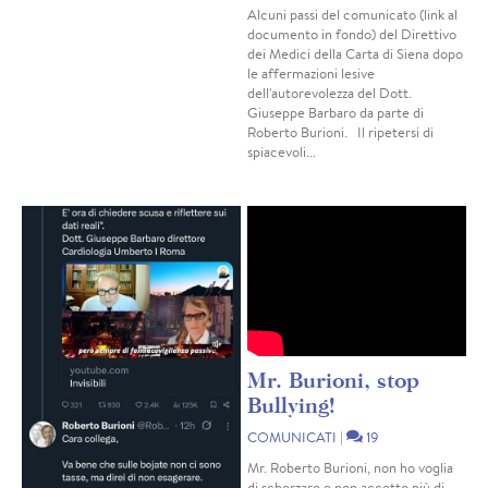
Alcuni passi del comunicato (link al
documento in fondo) del Direttivo
dei Medici della Carta di Siena dopo
le affermazioni lesive
dell'autorevolezza del Dott.
Giuseppe Barbaro da parte di
Roberto Burioni. Il ripetersi di
spiacevoli...
Mr. Burioni, stop
Bullying!
COMUNICATI
|
19
Mr. Roberto Burioni, non ho voglia
di scherzare e non accetto più di