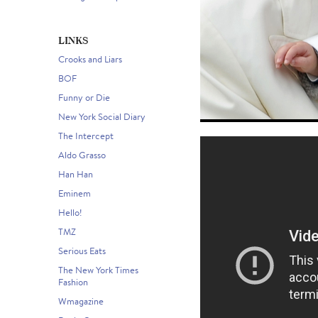
LINKS
Crooks and Liars
BOF
Funny or Die
New York Social Diary
The Intercept
Aldo Grasso
Han Han
Eminem
Hello!
TMZ
Serious Eats
The New York Times
Fashion
Wmagazine