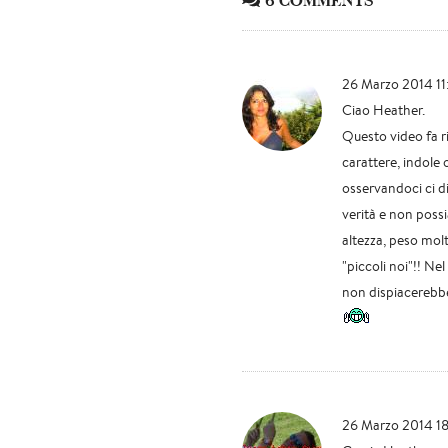
6 COMMENTS
26 Marzo 2014 11
Ciao Heather.
Questo video fa rif
carattere, indole 
osservandoci ci di
verità e non possi
altezza, peso mol
"piccoli noi"!! N
non dispiacerebbe
26 Marzo 2014 1