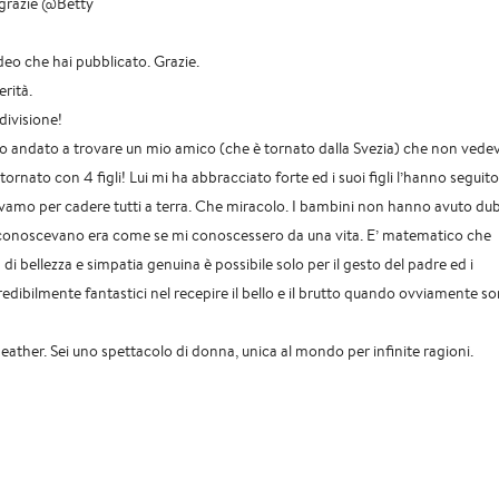
 grazie @Betty
deo che hai pubblicato. Grazie.
rità.
ivisione!
no andato a trovare un mio amico (che è tornato dalla Svezia) che non vede
 tornato con 4 figli! Lui mi ha abbracciato forte ed i suoi figli l’hanno seguito
tavamo per cadere tutti a terra. Che miracolo. I bambini non hanno avuto dub
conoscevano era come se mi conoscessero da una vita. E’ matematico che
di bellezza e simpatia genuina è possibile solo per il gesto del padre ed i
edibilmente fantastici nel recepire il bello e il brutto quando ovviamente s
eather. Sei uno spettacolo di donna, unica al mondo per infinite ragioni.