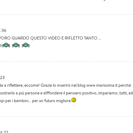
8:36
VORO GUARDO QUESTO VIDEO E RIFLETTO TANTO ...
R
:23
a a riflettere, eccome! Grazie lo inserirò nel blog www.marissima.it perchè
ostrarlo a più persone e diffondere il pensiero positivo, impariamo, tutti, ad
i per i bambini... per un futuro migliore.
14:22