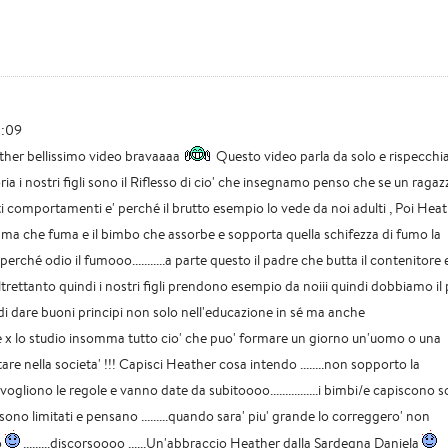
3:09
her bellissimo video bravaaaa
Questo video parla da solo e rispecchi
ia i nostri figli sono il Riflesso di cio' che insegnamo penso che se un ragaz
i comportamenti e' perché il brutto esempio lo vede da noi adulti , Poi Hea
mma che fuma e il bimbo che assorbe e sopporta quella schifezza di fumo la
erché odio il fumooo...........a parte questo il padre che butta il contenitore 
 altrettanto quindi i nostri figli prendono esempio da noiii quindi dobbiamo il 
di dare buoni principi non solo nell'educazione in sé ma anche
e x lo studio insomma tutto cio' che puo' formare un giorno un'uomo o una
re nella societa' !!! Capisci Heather cosa intendo ........non sopporto la
ogliono le regole e vanno date da subitoooo................i bimbi/e capiscono 
 sono limitati e pensano .........quando sara' piu' grande lo correggero' non
o
.........discorsoooo ......Un'abbraccio Heather dalla Sardegna Daniela