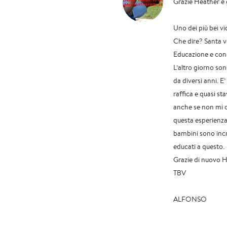
Grazie Heather e
Uno dei più bei vi
Che dire? Santa ve
Educazione e cond
L’altro giorno so
da diversi anni. E’
raffica e quasi s
anche se non mi 
questa esperienza 
bambini sono incr
educati a questo.
Grazie di nuovo H
TBV
ALFONSO