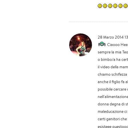
28 Marzo 2014 1
Ciaooo Heat
sempre la mia Teor
o bimbo/a ha cert
il video della ma
chiamo schifezza p
anche il figlio fa
possibile cercare 
nell'alimentazion
donna degna di sta
maleducazione ci v
certi genitori che
esisteee questoo