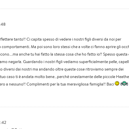
:48
lettere tanto!! Ci capita spesso di vedere i nostri figli diversi da noi per
o comportamenti. Ma poi sono loro stessi che a volte ci fanno aprire gli occh
cono....ma anche tu hai fatto la stessa cosa che ho fatto io!! Spesso questa 
amo negarla. Guardando i nostri figli vediamo superficialmente pelle, capelli
to diversi dai nostri ma andando oltre queste cose ritroviamo sempre dei
el tuo caso ti è andata molto bene...perché onestamente delle piccole Heathe
ro a nessuno!! Complimenti per la tua meravigliosa famiglia!! Baci
8:42