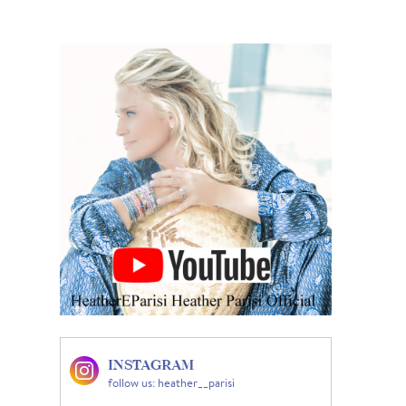
INSTAGRAM
follow us: heather__parisi