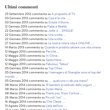
Ultimi commenti
25 Settembre 2012 commento su
A proposito di TV
03 Gennaio 2013 commento su
Così è la vita ......
03 Gennaio 2013 commento su
Grazie Vittoria ...
12 Gennaio 2013 commento su
Fiabe e Realtà
22 Gennaio 2013 commento su
Jodie is … SINGLE!
22 Gennaio 2013 commento su
Una scelta.....
22 Gennaio 2013 commento su
Una scelta.....
27 Gennaio 2013 commento su
La nostra intera vita è ONLINE .....
14 Marzo 2013 commento su
Quando è proibito salvare una vita umana
12 Maggio 2013 commento su
Perché.....
12 Maggio 2013 commento su
In China...
12 Maggio 2013 commento su
Speechless....
12 Maggio 2013 commento su
Fabulous "Taboo"
05 Gennaio 2014 commento su
Top Cities
05 Gennaio 2014 commento su
I teenagers di Shanghai sono al top del
mondo ....
05 Gennaio 2014 commento su
..... qualcuno ci dà una mano?
08 Marzo 2014 commento su
19 bambini avvelenati dallo yogurt .....
08 Marzo 2014 commento su
Dylan Maria .....
08 Marzo 2014 commento su
Thank you, from Cortina ....
26 Marzo 2014 commento su
Piccoli "noi" .....
16 Maggio 2014 commento su
Che Classe .....
13 Agosto 2014 commento su
L'età dell'oro ....
27 Agosto 2014 commento su
Davanti alla TV ....