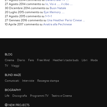
27 Agosto 2014 commento su
Io, Voi e ..... il cibo ....
30 Dicembre 2014 commento su
Buon Natale
20 Luglio 2015 commento su
Eye Memory ....
27 Agosto 2015 commento su
1+1=1
27 Gennaio 2016 commento su
Una Heather Parisi Cinese ...
10 Aprile 2017 commento su
Anatra alla Pechinese
BLOG
Cinema
Diario
Fans
Free Mind
Heather's taste buds
Libri
Moda
TV
Viaggi
BLIND MAZE
Comunicati
Interviste
Rassegna stampa
BIOGRAPHY
Life
Discografia
Programmi TV
Teatro e Cinema
NEW PROJECTS