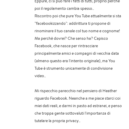
Eppure, ci si può fare i fatti di tutti, proprio perchè
poi il regolamento cambia spesso..
Riscontro poi che pure You Tube attualmente si sta
"facebookizzando": addirittura ti propone di
rinominare il tuo canale col tuo nome e cognome!
Ma perchè dovrei? Che senso ha? Capisco
Facebook, che nasce per rintracciare
principalmente amici e compagni di vecchia data
(almeno questo era l'intento originale), ma You
Tube è strumento unicamente di condivisione
video..
Mi rispecchio parecchio nel pensiero di Heather
riguardo Facebook. Neanche a me piace starci coi
miei dati reali, e darmi in pasto ad estranei, e penso
che troppa gente sottovaluti l'importanza di
tutelare la propria privacy..