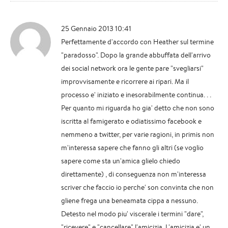
25 Gennaio 2013 10:41
Perfettamente d'accordo con Heather sul termine
"paradosso". Dopo la grande abbuffata dell'arrivo
dei social network ora le gente pare "svegliarsi"
improvvisamente e ricorrere ai ripari. Ma il
processo e' iniziato e inesorabilmente continua. . .
Per quanto mi riguarda ho gia' detto che non sono
iscritta al famigerato e odiatissimo facebook e
nemmeno a twitter, per varie ragioni, in primis non
m'interessa sapere che fanno gli altri (se voglio
sapere come sta un'amica glielo chiedo
direttamente) , di conseguenza non m'interessa
scriver che faccio io perche' son convinta che non
gliene frega una beneamata cippa a nessuno.
Detesto nel modo piu' viscerale i termini "dare",
"ricevere" e "cancellare" l'amicizia. L'amicizia e' un