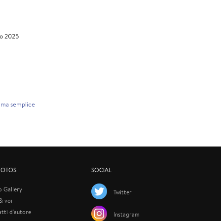
to 2025
tà ma semplice
HOTOS
SOCIAL
p Gallery
Twitter
 & voi
atti d'autore
Instagram