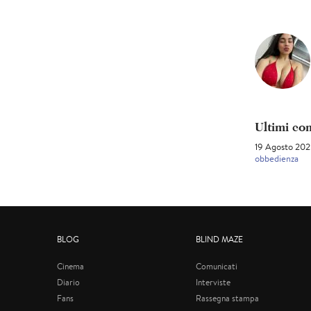
Ultimi co
19 Agosto 20
obbedienza
BLOG
BLIND MAZE
Cinema
Comunicati
Diario
Interviste
Fans
Rassegna stampa