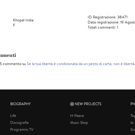
ID Registrazione: 38471
Khopal India
Data registrazione: 19 Agos
F
Totali commenti: 1
mmenti
25 commento su
Se la tua libertà è condizionata da un pezzo di carta, non è liber
BIOGRAPHY
NEW PROJECTS
P
Life
H-Peace
To
Discografia
Music Shop
Io
Programmi TV
Sc