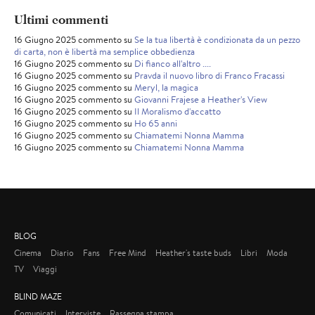
Ultimi commenti
16 Giugno 2025 commento su
Se la tua libertà è condizionata da un pezzo
di carta, non è libertà ma semplice obbedienza
16 Giugno 2025 commento su
Di fianco all'altro ....
16 Giugno 2025 commento su
Pravda il nuovo libro di Franco Fracassi
16 Giugno 2025 commento su
Meryl, la magica
16 Giugno 2025 commento su
Giovanni Frajese a Heather's View
16 Giugno 2025 commento su
Il Moralismo d'accatto
16 Giugno 2025 commento su
Ho 65 anni
16 Giugno 2025 commento su
Chiamatemi Nonna Mamma
16 Giugno 2025 commento su
Chiamatemi Nonna Mamma
BLOG
Cinema
Diario
Fans
Free Mind
Heather's taste buds
Libri
Moda
TV
Viaggi
BLIND MAZE
Comunicati
Interviste
Rassegna stampa