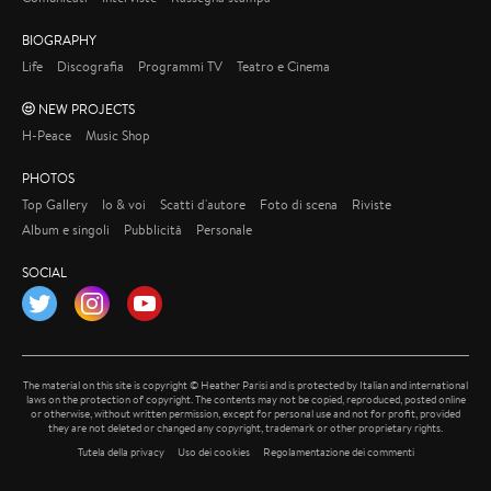
BIOGRAPHY
Life
Discografia
Programmi TV
Teatro e Cinema
NEW PROJECTS
H-Peace
Music Shop
PHOTOS
Top Gallery
Io & voi
Scatti d'autore
Foto di scena
Riviste
Album e singoli
Pubblicità
Personale
SOCIAL
Twitter
Instagram
YouTube
The material on this site is copyright © Heather Parisi and is protected by Italian and international
laws on the protection of copyright. The contents may not be copied, reproduced, posted online
or otherwise, without written permission, except for personal use and not for profit, provided
they are not deleted or changed any copyright, trademark or other proprietary rights.
Tutela della privacy
Uso dei cookies
Regolamentazione dei commenti