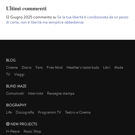
Ultimi commenti
12 Giugno 2025 commento su
Se la tua libertà è condizionata da un pezzo
di carta, non è libertà ma semplice obbedienza
BLOG
Cinema
Diario
Fans
Free Mind
Heather's taste buds
Libri
Moda
TV
Viaggi
BLIND MAZE
Comunicati
Interviste
Rassegna stampa
BIOGRAPHY
Life
Discografia
Programmi TV
Teatro e Cinema
NEW PROJECTS
H-Peace
Music Shop