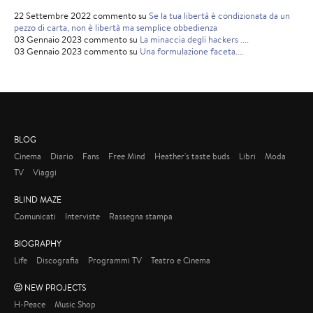
22 Settembre 2022 commento su
Se la tua libertà è condizionata da un
pezzo di carta, non è libertà ma semplice obbedienza
03 Gennaio 2023 commento su
La minaccia degli hackers ....
03 Gennaio 2023 commento su
Una formulazione faceta....
BLOG
Cinema
Diario
Fans
Free Mind
Heather's taste buds
Libri
Moda
TV
Viaggi
BLIND MAZE
Comunicati
Interviste
Rassegna stampa
BIOGRAPHY
Life
Discografia
Programmi TV
Teatro e Cinema
NEW PROJECTS
H-Peace
Music Shop