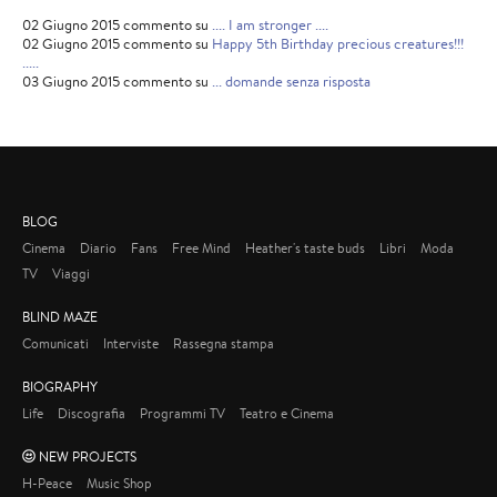
02 Giugno 2015 commento su
.... I am stronger ....
02 Giugno 2015 commento su
Happy 5th Birthday precious creatures!!!
.....
03 Giugno 2015 commento su
... domande senza risposta
BLOG
Cinema
Diario
Fans
Free Mind
Heather's taste buds
Libri
Moda
TV
Viaggi
BLIND MAZE
Comunicati
Interviste
Rassegna stampa
BIOGRAPHY
Life
Discografia
Programmi TV
Teatro e Cinema
NEW PROJECTS
H-Peace
Music Shop