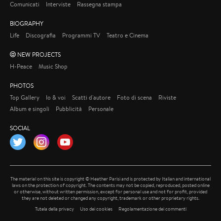
Comunicati
Interviste
Rassegna stampa
BIOGRAPHY
Life
Discografia
Programmi TV
Teatro e Cinema
NEW PROJECTS
H-Peace
Music Shop
PHOTOS
Top Gallery
Io & voi
Scatti d'autore
Foto di scena
Riviste
Album e singoli
Pubblicità
Personale
SOCIAL
Twitter
Instagram
YouTube
The material on this site is copyright © Heather Parisi and is protected by Italian and international
laws on the protection of copyright. The contents may not be copied, reproduced, posted online
or otherwise, without written permission, except for personal use and not for profit, provided
they are not deleted or changed any copyright, trademark or other proprietary rights.
Tutela della privacy
Uso dei cookies
Regolamentazione dei commenti