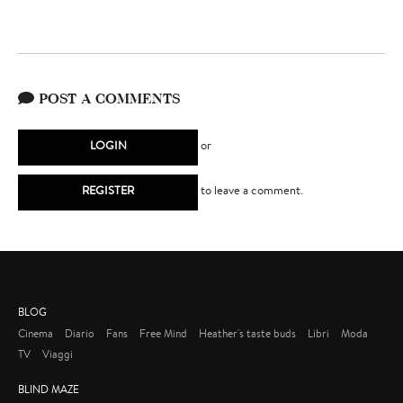
POST A COMMENTS
LOGIN
or
REGISTER
to leave a comment.
BLOG
Cinema
Diario
Fans
Free Mind
Heather's taste buds
Libri
Moda
TV
Viaggi
BLIND MAZE