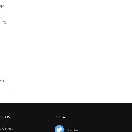
14.
he
. 13
NTI
HOTOS
SOCIAL
p Gallery
Twitter