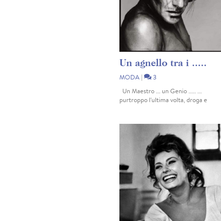
Un agnello tra i .....
MODA
|
3
Un Maestro ... un Genio ..... ...
purtroppo l'ultima volta, droga e
alcohol non sono bastati come scusa
..... e nessuno lo ha perdonato ... Ma L
presto tornerà alla ribalta che si meri
ricordate le mie parole ... HP