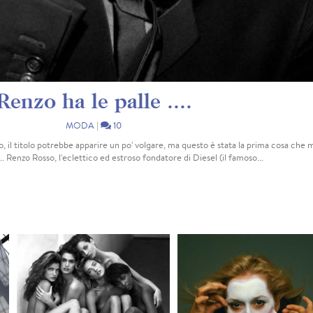
Renzo ha le palle ....
MODA
|
10
l titolo potrebbe apparire un po' volgare, ma questo è stata la prima cosa che m
. Renzo Rosso, l'eclettico ed estroso fondatore di Diesel (il famoso...