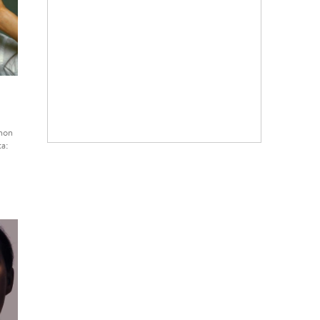
non
ta: