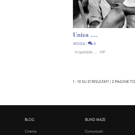
Unica ....
MODA
|
4
Irripetibile .... HP
1 - 13 SU 21 RISULTATI | 2 PAGINE T
BLOG
BLIND MAZE
Cinema
Comunicati