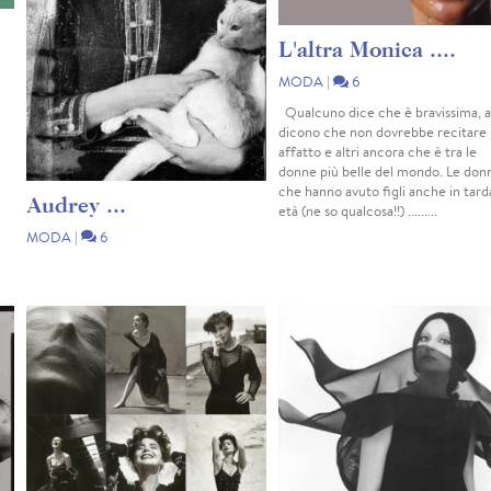
L'altra Monica ....
MODA
|
6
Qualcuno dice che è bravissima, al
dicono che non dovrebbe recitare
affatto e altri ancora che è tra le
donne più belle del mondo. Le don
che hanno avuto figli anche in tard
Audrey ...
età (ne so qualcosa!!) .........
MODA
|
6
.... una foto straordinaria di una donna
straordinaria .... HP