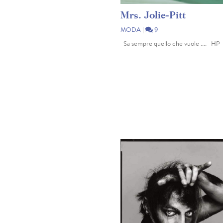
Mrs. Jolie-Pitt
MODA
|
9
Sa sempre quello che vuole .... HP