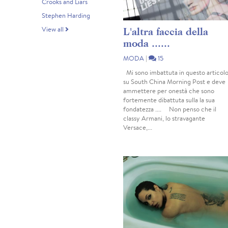
Crooks and Liars
Stephen Harding
View all
L'altra faccia della
moda ......
MODA
|
15
Mi sono imbattuta in questo articol
su South China Morning Post e deve
ammettere per onestà che sono
fortemente dibattuta sulla la sua
fondatezza .... Non penso che il
classy Armani, lo stravagante
Versace,...