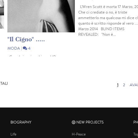
L'Wren Scott è morta 17 Marzo, 20
Che ci crediate o no, è triste
ammetterlo ma qualcosa mi dice c
quanto è scritto risponde al vero ...
Marzo 2014 BLIND ITEMS
REVEALED: "Non è...
"Il Cigno" .....
MODA
|
4
Guarda i suoi occhi ..... HP
OTALI
1
2
AVA
BIOGRAPHY
NEW PROJECTS
P
Life
H-Peace
To