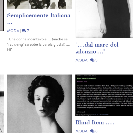
Semplicemente Italiana
...
MODA
|
7
Una donna incantevole .... (anche se
"....dal mare del
"ravishing" sarebbe la parola giusta!) ....
HP
silenzio...."
MODA
|
5
"Volevo stare un po' da sola a pens
ui
.... (Mina) HP
ta,
Blind Item .....
MODA
|
6