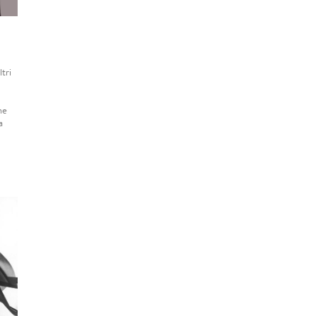
tri
ne
a