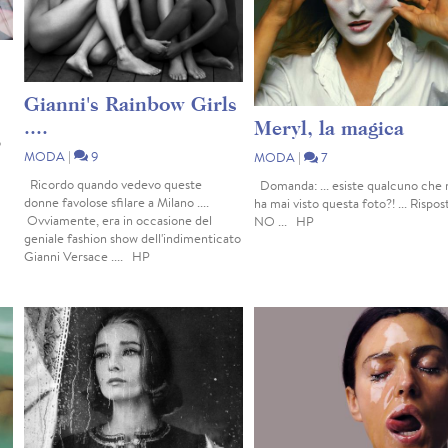
Gianni's Rainbow Girls
....
Meryl, la magica
o
MODA
|
9
MODA
|
7
Ricordo quando vedevo queste
Domanda: ... esiste qualcuno che 
donne favolose sfilare a Milano ....
ha mai visto questa foto?! ... Rispos
Ovviamente, era in occasione del
NO ... HP
geniale fashion show dell'indimenticato
Gianni Versace .... HP