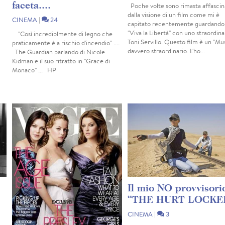
faceta....
Poche volte sono rimasta affascin
dalla visione di un film come mi è
CINEMA
|
24
capitato recentemente guardando
"Viva la Libertà" con uno straordina
"Così incrediblmente di legno che
Toni Servillo. Questo film è un "Mus
praticamente è a rischio d'incendio" ....
davvero straordinario. L'ho...
The Guardian parlando di Nicole
Kidman e il suo ritratto in "Grace di
Monaco" ... HP
Il mio NO provvisori
“THE HURT LOCKE
CINEMA
|
3