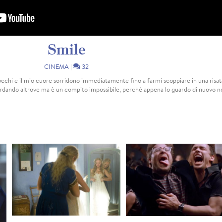
Smile
CINEMA
|
32
chi e il mio cuore sorridono immediatamente fino a farmi scoppiare in una risat
rdando altrove ma è un compito impossibile, perché appena lo guardo di nuovo neg