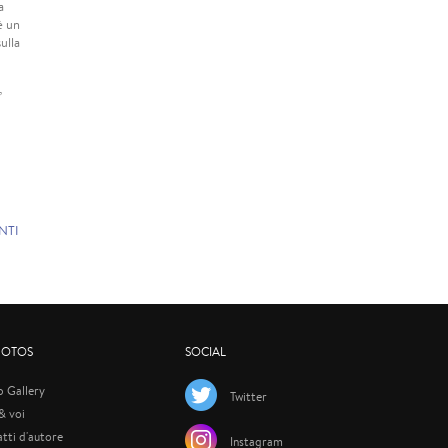
a
è un
ulla
”
NTI
HOTOS
SOCIAL
p Gallery
Twitter
 & voi
atti d'autore
Instagram