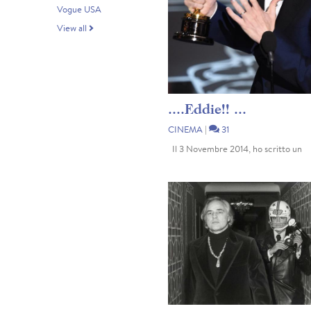
Vogue USA
View all
....Eddie!! ...
CINEMA
|
31
Il 3 Novembre 2014, ho scritto un
post nel quale anticipavo che Eddie
Redmayne avrebbe vinto l'Oscar per 
sua straordinaria interpretazione di
Stephen Hawking nel film "La teoria 
tutto" ... E così é successo!!!! ... Se...