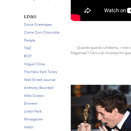
LINKS
Dorie Greenspan
Come Don Chisciotte
People
Quando guardo Umberto, i miei oc
TMZ
fragorosa !! Cerco di ricompormi gua
BOF
Vogue China
The New York Times
Wall Street Journal
Anthony Bourdain
Aldo Grasso
Eminem
Linkin Park
Wmagazine
Hello!