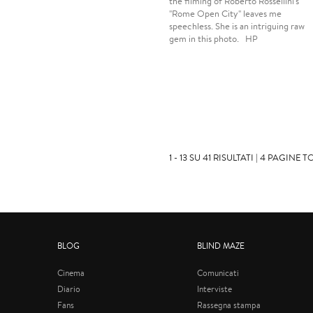
the filming of Roberto Rossellini's
"Rome Open City" leaves me
speechless. She is an intriguing raw
gem in this photo. HP
1 - 13 SU 41 RISULTATI | 4 PAGINE T
BLOG
BLIND MAZE
Cinema
Comunicati
Diario
Interviste
Fans
Rassegna stampa