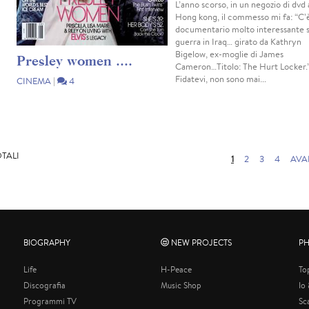
L’anno scorso, in un negozio di dvd 
Hong kong, il commesso mi fa: “C’
documentario molto interessante s
guerra in Iraq… girato da Kathryn
Bigelow, ex-moglie di James
Presley women ....
Cameron…Titolo: The Hurt Locker.
Fidatevi, non sono mai...
CINEMA
|
4
……Il mito per eccellenza …. L’ho visto
ballare in tv in un concerto dal vivo nel
1977 …. grasso … e un po’ goffo in quel
suo corpo enorme …. eppure sexy ed
affascinante come sempre …. Si
OTALI
1
2
3
4
AVA
imbottiva di pillole … beveva …...
BIOGRAPHY
NEW PROJECTS
P
Life
H-Peace
To
Discografia
Music Shop
Io
Programmi TV
Sc