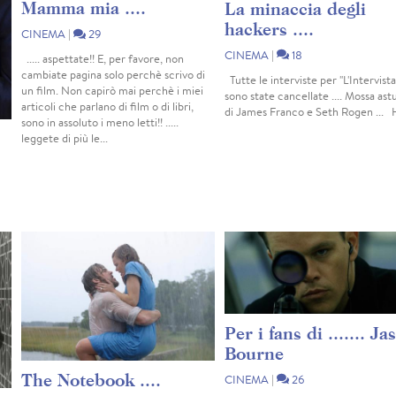
Mamma mia ....
La minaccia degli
hackers ....
CINEMA
|
29
CINEMA
|
18
..... aspettate!! E, per favore, non
cambiate pagina solo perchè scrivo di
Tutte le interviste per "L'Intervista
un film. Non capirò mai perchè i miei
sono state cancellate .... Mossa ast
articoli che parlano di film o di libri,
di James Franco e Seth Rogen ...
sono in assoluto i meno letti!! .....
leggete di più le...
la
del
Per i fans di ....... Ja
Bourne
The Notebook ....
CINEMA
|
26