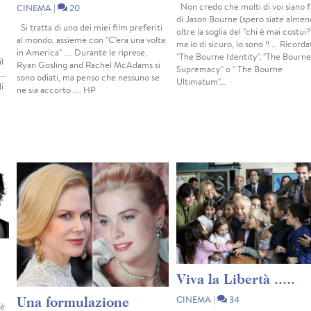
Non credo che molti di voi siano f
CINEMA
|
20
di Jason Bourne (spero siate almen
Si tratta di uno dei miei film preferiti
oltre la soglia del "chi è mai costui?"
al mondo, assieme con "C'era una volta
ma io di sicuro, lo sono !! .. Ricorda
in America" .... Durante le riprese,
"The Bourne Identity", "The Bourne
l
Ryan Gosling and Rachel McAdams si
Supremacy" o " The Bourne
..
sono odiati, ma penso che nessuno se
Ultimatum"...
i
ne sia accorto .... HP
Viva la Libertà .....
CINEMA
|
34
Una formulazione
 è