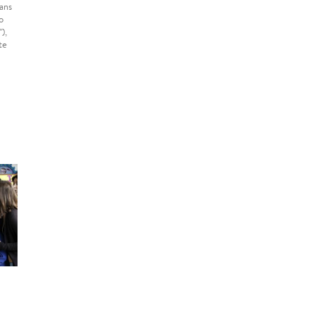
ans
o
),
te