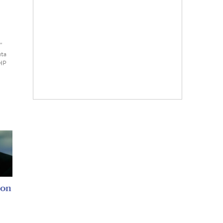
"
uta
 HP
son