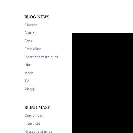
BLOG NEWS
Cinema
Diario
Fans
Free Mind
Heather's taste buds
Libri
Moda
TV
Viaggi
BLIND MAZE
Comunicati
Interviste
Rassegna stampa