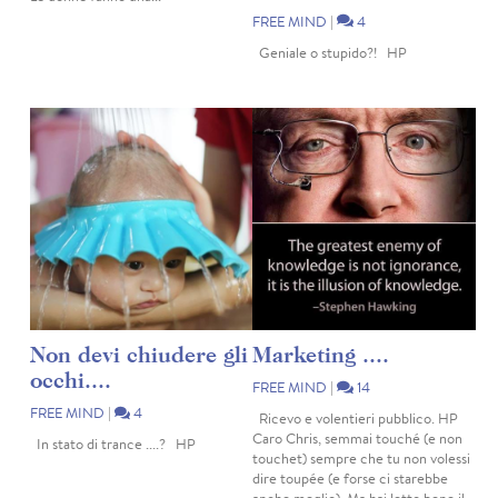
FREE MIND
|
4
Geniale o stupido?! HP
Non devi chiudere gli
Marketing ....
occhi....
FREE MIND
|
14
FREE MIND
|
4
Ricevo e volentieri pubblico. HP
Caro Chris, semmai touché (e non
In stato di trance ....? HP
touchet) sempre che tu non volessi
dire toupée (e forse ci starebbe