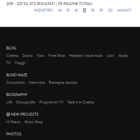
209 - 221 SU 372 RISULTATI | 29 PAGINE TOTALI
INDIETRO
14
15
16
17
18
19
20
AVANTI
BLOG
Cinema
Diario
Fans
Free Mind
Heather's taste buds
Libri
Moda
TV
Viaggi
BLIND MAZE
Comunicati
Interviste
Rassegna stampa
BIOGRAPHY
Life
Discografia
Programmi TV
Teatro e Cinema
NEW PROJECTS
H-Peace
Music Shop
PHOTOS