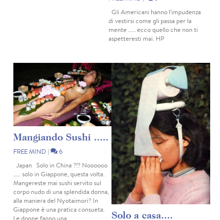
Gli Americani hanno l'impudenza
di vestirsi come gli passa per la
mente ..... ecco quello che non ti
aspetteresti mai. HP
Mangiando Sushi .....
FREE MIND
|
6
Japan Solo in China ?!? Noooooo
..... solo in Giappone, questa volta.
Mangereste mai sushi servito sul
corpo nudo di una splendida donna,
alla maniera del Nyotaimori? In
Giappone è una pratica consueta.
Solo a casa....
Le donne fanno una...