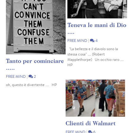
Teneva le mani di Dio
....
FREE MIND
|
4
"La bellezza e il diavolo sono la
stessa cosa" .... (Robert
Mapplethorpe) Un occhio raro ....
Tanto per cominciare
HP
.....
FREE MIND
|
2
oh, questo è divertente .... HP
Clienti di Walmart
FREE MIND
|
6