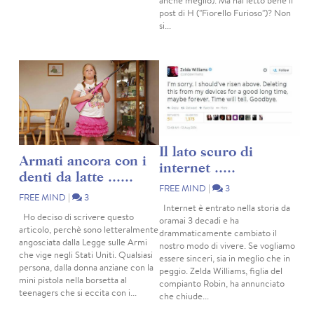
anche meglio). Ma hai letto bene il
post di H ("Fiorello Furioso")? Non
si...
Il lato scuro di
Armati ancora con i
internet .....
denti da latte ......
FREE MIND
|
3
FREE MIND
|
3
Internet è entrato nella storia da
Ho deciso di scrivere questo
oramai 3 decadi e ha
articolo, perchè sono letteralmente
drammaticamente cambiato il
angosciata dalla Legge sulle Armi
nostro modo di vivere. Se vogliamo
che vige negli Stati Uniti. Qualsiasi
essere sinceri, sia in meglio che in
persona, dalla donna anziane con la
peggio. Zelda Williams, figlia del
mini pistola nella borsetta al
compianto Robin, ha annunciato
teenagers che si eccita con i...
che chiude...