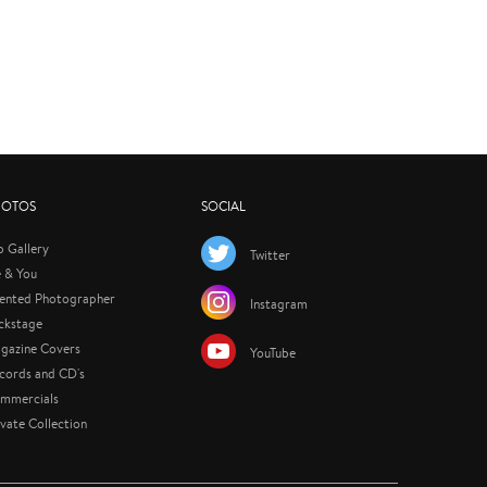
HOTOS
SOCIAL
p Gallery
Twitter
 & You
lented Photographer
Instagram
ckstage
gazine Covers
YouTube
cords and CD's
mmercials
ivate Collection