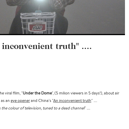
 inconvenient truth" ....
e viral film, "
Under the Dome
", (5 milion viewers in 5 days!), about air
d as an
eye opener
and China's "
An inconvenient truth
" ....
 the colour of television, tuned to a dead channel
" ....