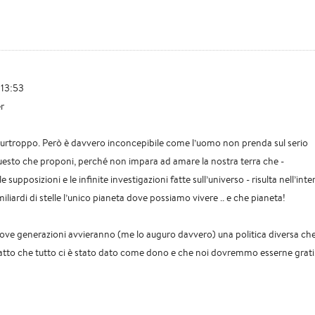
 13:53
r
 purtroppo. Però è davvero inconcepibile come l’uomo non prenda sul serio
sto che proponi, perché non impara ad amare la nostra terra che -
 supposizioni e le infinite investigazioni fatte sull’universo - risulta nell’inte
miliardi di stelle l’unico pianeta dove possiamo vivere .. e che pianeta!
uove generazioni avvieranno (me lo auguro davvero) una politica diversa ch
atto che tutto ci è stato dato come dono e che noi dovremmo esserne grati