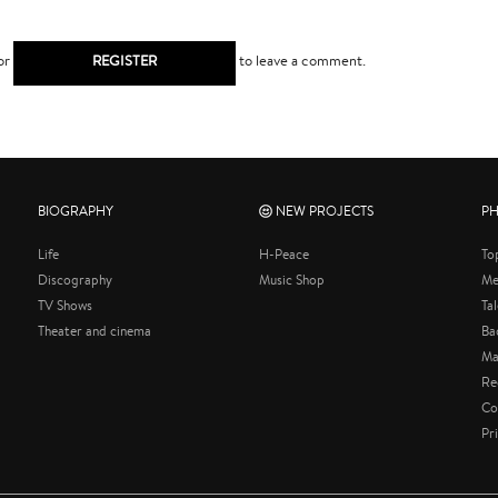
or
REGISTER
to leave a comment.
BIOGRAPHY
NEW PROJECTS
P
Life
H-Peace
To
Discography
Music Shop
Me
TV Shows
Ta
Theater and cinema
Ba
Ma
Re
Co
Pr