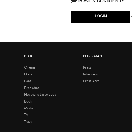
POST A COMMENTS
LOGIN
BLOG
BLIND MAZE
Cinema
Press
Diary
Interviews
Fans
Press Area
Free Mind
Heather's taste buds
Book
Moda
TV
Travel