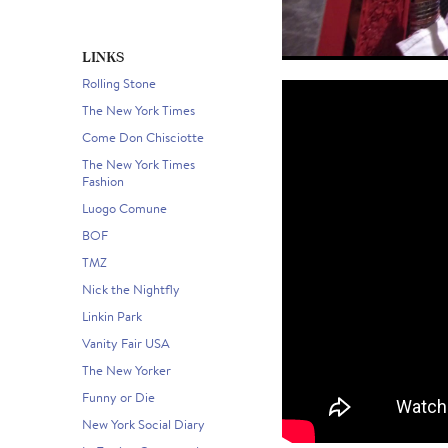
LINKS
Rolling Stone
The New York Times
Come Don Chisciotte
The New York Times
Fashion
Luogo Comune
BOF
TMZ
Nick the Nightfly
Linkin Park
Vanity Fair USA
The New Yorker
Funny or Die
New York Social Diary