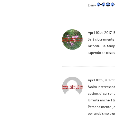
Dany
April 10th, 2017 1
Sarà sicuramente b
Ricordi? Bei tempi
sapendo se ci sar
April 10th, 2017 1
Molto interessante
cosine, di cui sen
Un'arte anche il ta
Personalmente , qu
per snobismo e un