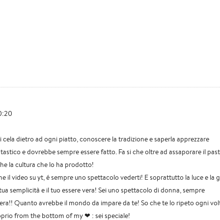
10:20
 cela dietro ad ogni piatto, conoscere la tradizione e saperla apprezzare
astico e dovrebbe sempre essere fatto. Fa si che oltre ad assaporare il past
che la cultura che lo ha prodotto!
 il video su yt, é sempre uno spettacolo vederti! E soprattutto la luce e la g
ua semplicità e il tuo essere vera! Sei uno spettacolo di donna, sempre
cera!! Quanto avrebbe il mondo da impare da te! So che te lo ripeto ogni vol
oprio from the bottom of my ❤ : sei speciale!