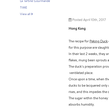
La Tartine Gourmande
TIME
View all
Posted April 10th, 2017
Hong Kong
The recipe for
Peking Duck
for this purpose are slaugh
In their last 2 weeks, they a
flakes, mung bean sprouts 
The duck's preparation prov
ventilated place.
Once upon a time, when ther
ducks to be lacquered only a
rises, and this impedes the
The sugar within the honey t
absorbs humidity.