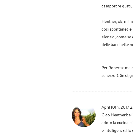
assaporare gusti, 
Heather, ok, mi ma
cosi spontanea e na
silenzio, come se 
delle bacchette ne
Per Roberta: ma d
scherzo!). Se si, 
April 10th, 2017 
Ciao Heather.belli
adoro la cucina c
e intelligenza.Ho