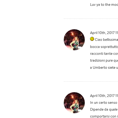
Luv ya to the mo
April 10th, 2017 1
Ciao bellissimaa
bocca soprattutto 
racconti tante co
tradizioni pure qu
a Umberto siete una f
April 10th, 2017 1
In un certo senso
Dipende da quale 
comportarsi con il