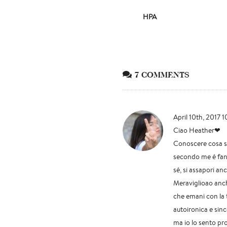
HPA
7 COMMENTS
April 10th, 2017 
Ciao Heather❤
Conoscere cosa si
secondo me é fant
sé, si assapori an
Meraviglioao anche
che emani con la t
autoironica e sin
ma io lo sento pr