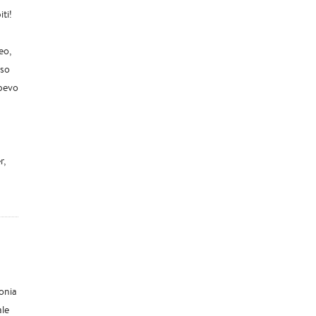
ti!
eo,
oso
apevo
r,
onia
ale