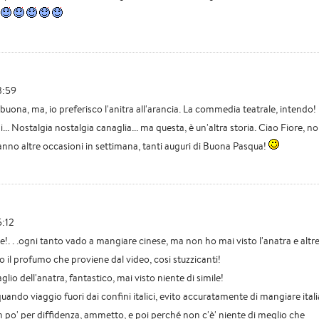
3:59
uona, ma, io preferisco l'anitra all'arancia. La commedia teatrale, intendo!
... Nostalgia nostalgia canaglia... ma questa, è un'altra storia. Ciao Fiore, n
anno altre occasioni in settimana, tanti auguri di Buona Pasqua!
5:12
!. . .ogni tanto vado a mangiare cinese, ma non ho mai visto l'anatra e altr
to il profumo che proviene dal video, cosi stuzzicanti!
glio dell'anatra, fantastico, mai visto niente di simile!
ando viaggio fuori dai confini italici, evito accuratamente di mangiare ital
 po' per diffidenza, ammetto, e poi perché non c'è' niente di meglio che