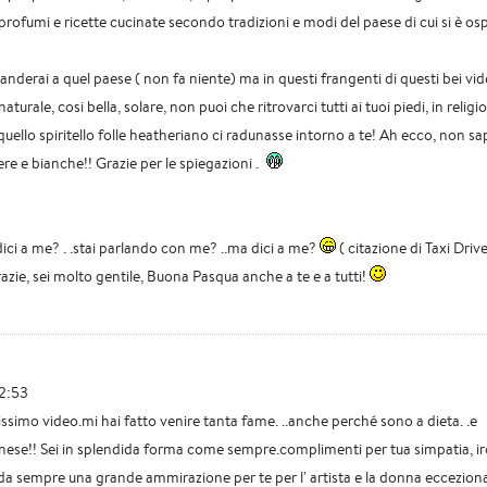
profumi e ricette cucinate secondo tradizioni e modi del paese di cui si è ospi
nderai a quel paese ( non fa niente) ma in questi frangenti di questi bei vid
turale, cosi bella, solare, non puoi che ritrovarci tutti ai tuoi piedi, in religi
quello spiritello folle heatheriano ci radunasse intorno a te! Ah ecco, non s
re e bianche!! Grazie per le spiegazioni .
ici a me? . .stai parlando con me? ..ma dici a me?
( citazione di Taxi Drive
grazie, sei molto gentile, Buona Pasqua anche a te e a tutti!
22:53
ssimo video.mi hai fatto venire tanta fame. ..anche perché sono a dieta. .e
inese!! Sei in splendida forma come sempre.complimenti per tua simpatia, ir
 da sempre una grande ammirazione per te per l' artista e la donna eccezion