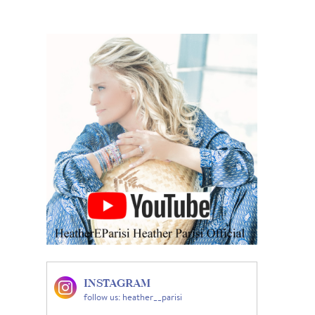
INSTAGRAM
follow us: heather__parisi