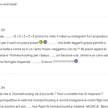
on and back!
1:30
a............<3 <3 <3 <3 <3 prima ho visto il video su instagram ho l'acquolina 
per il sushi mi piace assaiii
..............che bello leggerti grazie perché ci
se belle e come se in un certo modo viaggiamo con te !!! Mi piace sapere le
esta e' Homeschooling per i babys .........un bacione a te , bimbi e un caro sa
amiglia stupenda ...............ti lovvo !!!!!!!!!!!!!!!!!!!!!!
1:34
 la vita e' Homeshooling sei d'accordo ? Non si smette mai di imparare !!
prospettiva lo vedi ma homeschooling e' anche insegnare ai nostri figli co
 prossimo ect ect.........mio figlio fa homeschooling materia: MUSICA . Bacii