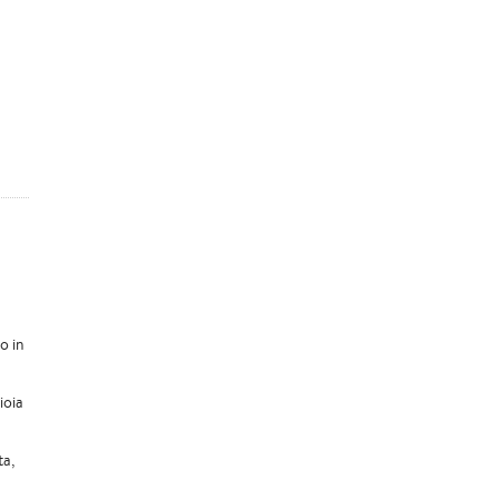
o in
ioia
ta,