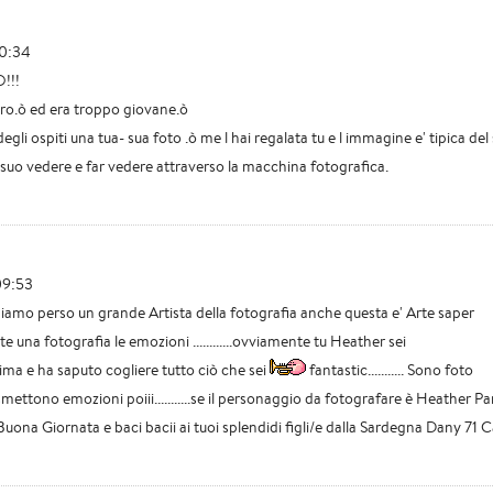
00:34
!!!
ro.ò ed era troppo giovane.ò
egli ospiti una tua- sua foto .ò me l hai regalata tu e l immagine e' tipica del
l suo vedere e far vedere attraverso la macchina fotografica.
09:53
amo perso un grande Artista della fotografia anche questa e' Arte saper
e una fotografia le emozioni ............ovviamente tu Heather sei
ima e ha saputo cogliere tutto ciò che sei
fantastic........... Sono foto
smettono emozioni poiii...........se il personaggio da fotografare è Heather Par
! Buona Giornata e baci bacii ai tuoi splendidi figli/e dalla Sardegna Dany 71 