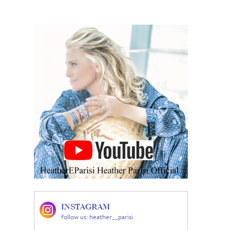
INSTAGRAM
follow us: heather__parisi