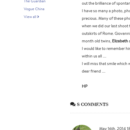
The Guardian
out the brilliance of spontane
Vogue China
I have so many a photo, pho
View all
precious. Many of these ph
when we did our last shoot 
outskirts of Rome. Giovanni 
month old twins,
Elizabeth
I would like to remember him 
within us all ....
I will miss that smile which
dear friend ....
HP
8 COMMENTS
May 16th, 2014 1