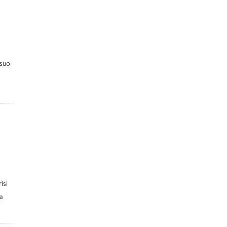
 suo
isi
Ca