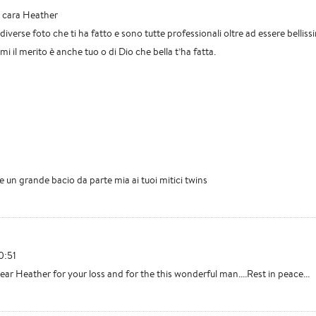
o cara Heather
o diverse foto che ti ha fatto e sono tutte professionali oltre ad essere bellis
 il merito è anche tuo o di Dio che bella t’ha fatta.
re un grande bacio da parte mia ai tuoi mitici twins
0:51
dear Heather for your loss and for the this wonderful man....Rest in peace...