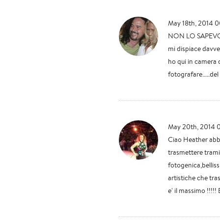
May 18th, 2014 
NON LO SAPEVO
mi dispiace davve
ho qui in camera d
fotografare.....de
May 20th, 2014 
Ciao Heather abbi
trasmettere tramit
fotogenica,belliss
artistiche che tra
e' il massimo !!!!