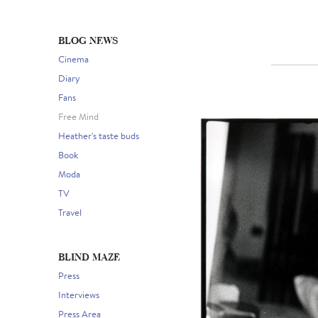
BLOG NEWS
Cinema
Diary
Fans
Free Mind
Heather's taste buds
Book
Moda
TV
Travel
BLIND MAZE
Press
Interviews
Press Area