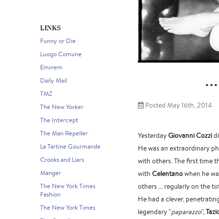
LINKS
Funny or Die
Luogo Comune
Eminem
..
Daily Mail
TMZ
Posted May 16th, 2014
The New Yorker
The Intercept
The Man Repeller
Yesterday
Giovanni Cozzi
di
La Tartine Gourmande
He was an extraordinary pho
Crooks and Liars
with others. The first time 
Manger
with
Celentano
when he was 
The New York Times
others ... regularly on the to
Fashion
He had a clever, penetrati
The New York Times
legendary "
paparazzo
",
Tazi