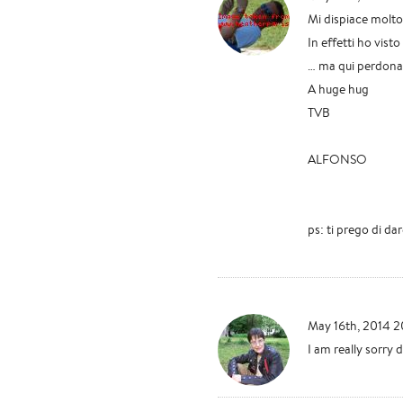
Mi dispiace molt
In effetti ho vist
… ma qui perdonami
A huge hug
TVB
ALFONSO
ps: ti prego di da
May 16th, 2014 2
I am really sorry 