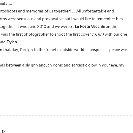
ity ....
toshoots and memories of us together! .... All unforgettable and
otos were sensuous and provocative but I would like to remember him
together. It was June 2010 and we were at
La Posta Vecchia
on the
was the first photographer to shoot the first cover ("
Chi
") with our one
and
Dylan
.
that day, foreign to the frenetic outside world .... unspoilt .... peace was
 was between a sly grin and, an ironic and sarcastic glow in your eye, my
8:15