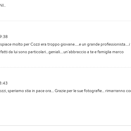
I..
19:38
spiace molto per Cozzi era troppo giovane.....e un grande professionista....i 
 fatti da lui sono particolari...geniali....un'abbraccio a te e famiglia marco
13:43
zzi, speriamo stia in pace ora... Grazie per le sue fotografie... rimarranno c